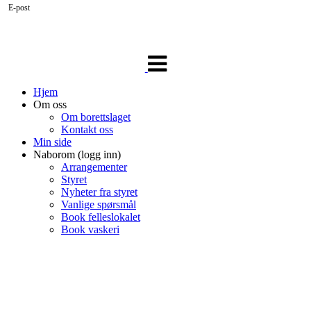
E-post
Veksle
navigasjon
Hjem
Om oss
Om borettslaget
Kontakt oss
Min side
Naborom (logg inn)
Arrangementer
Styret
Nyheter fra styret
Vanlige spørsmål
Book felleslokalet
Book vaskeri