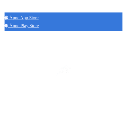
bor. Last ned Naborom.
Åpne App Store
Åpne Play Store
Copyright © 2026
Naborom
Personvernerklæring
•
Brukervilkår
Se særskilt personvernerklæring for Malerhaugen 1 Borettslag